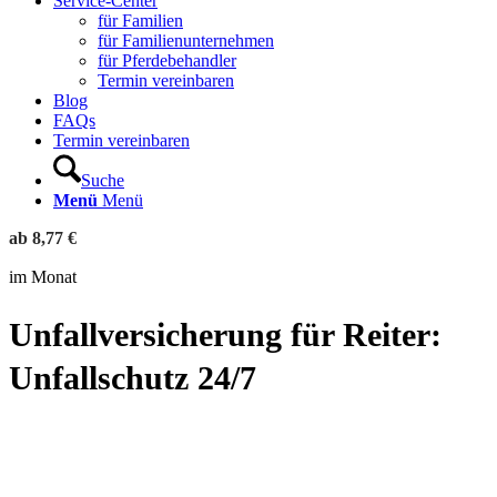
Service-Center
für Familien
für Familienunternehmen
für Pferdebehandler
Termin vereinbaren
Blog
FAQs
Termin vereinbaren
Suche
Menü
Menü
ab
8
,
77
€
im Monat
Unfallversicherung für Reiter:
Unfallschutz 24/7