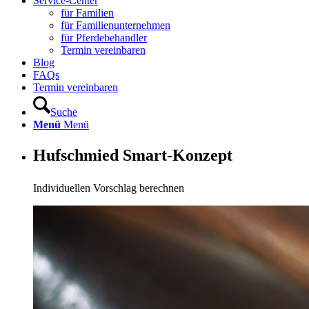
Service-Center
für Familien
für Familienunternehmen
für Pferdebehandler
Termin vereinbaren
Blog
FAQs
Termin vereinbaren
Suche
Menü
Menü
Hufschmied Smart-Konzept
Individuellen Vorschlag berechnen